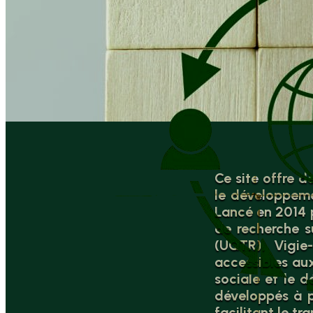
Ce site offre d
le développeme
Lancé en 2014 p
de recherche s
(UQTR), Vigie
accessibles au
sociale et le 
développés à p
facilitant le t