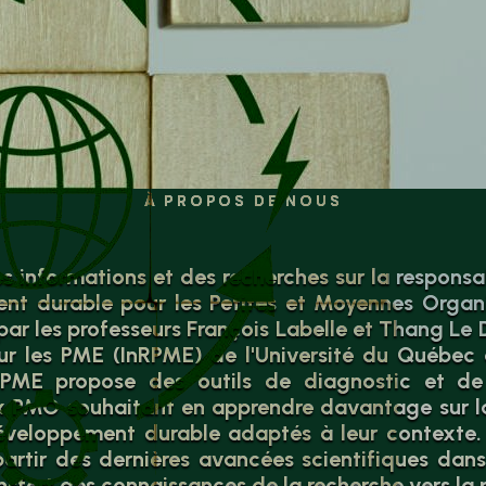
À PROPOS DE NOUS
es informations et des recherches sur la responsab
nt durable pour les Petites et Moyennes Organ
ar les professeurs François Labelle et Thang Le Di
ur les PME (InRPME) de l'Université du Québec à
-PME propose des outils de diagnostic et d
x PMO souhaitant en apprendre davantage sur la
développement durable adaptés à leur contexte. 
artir des dernières avancées scientifiques dan
ransfert des connaissances de la recherche vers la 