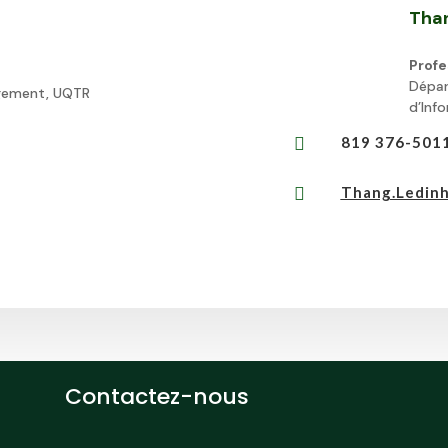
Than
Profe
Dépar
gement, UQTR
d’Inf
819 376-5011

Thang.Ledinh

Contactez-nous