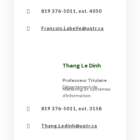
819 376-5011, ext. 4050

Francois.Labelle@uqtr.ca

Thang Le Dinh
Professeur Titulaire
Département de
Marketing et Systèmes
d’Information
819 376-5011, ext. 3158

Thang.Ledinh@uqtr.ca
