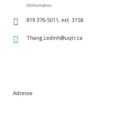
d’Information
819 376-5011, ext. 3158

Thang.Ledinh@uqtr.ca

Adresse
InRPME – Institut de recherche sur les PME
Université of Québec in Trois-Rivières
3351, boul. des Forges
Trois-Rivières QC G9A 5H7