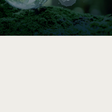

Indice de circularité
Comparez vos pratiques en 5–10 min, puis
accédez à une analyse et des
recommandations vers l’économie circulaire
après le sondage complet.