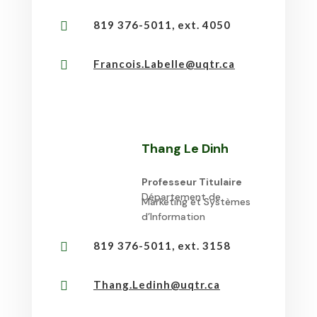
819 376-5011, ext. 4050

Francois.Labelle@uqtr.ca

Thang Le Dinh
Professeur Titulaire
Département de
Marketing et Systèmes
d’Information
819 376-5011, ext. 3158

Thang.Ledinh@uqtr.ca
