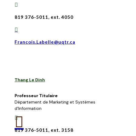

819 376-5011, ext. 4050

Francois.Labelle@uqtr.ca
Thang Le Dinh
Professeur Titulaire
Département de Marketing et Systèmes
d’Information


819 376-5011, ext. 3158