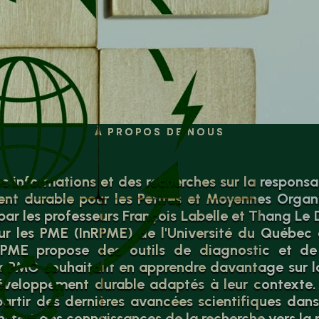
À PROPOS DE NOUS
es informations et des recherches sur la responsab
nt durable pour les Petites et Moyennes Organ
ar les professeurs François Labelle et Thang Le Di
ur les PME (InRPME) de l'Université du Québec à
-PME propose des outils de diagnostic et d
x PMO souhaitant en apprendre davantage sur la
développement durable adaptés à leur contexte. 
artir des dernières avancées scientifiques dan
ransfert des connaissances de la recherche vers la 