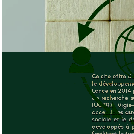
Ce site offre d
le développeme
Lancé en 2014 p
de recherche s
(UQTR), Vigie
accessibles au
sociale et le 
développés à p
facilitant le t